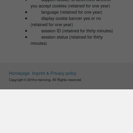
you accept cookies (retained for one year)
language (retained for one year)
display cookie banner yes or no
(retained for one year)
session ID (retained for thirty minutes)
session status (retained for thirty
minutes)
Homepage
Imprint & Privacy policy
Copyright © 2019 e-twinning. All Rights reserved.