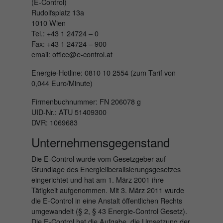
(E-Control)
Rudolfsplatz 13a
1010 Wien
Tel.: +43 1 24724 – 0
Fax: +43 1 24724 – 900
email: office@e-control.at
Energie-Hotline: 0810 10 2554 (zum Tarif von
0,044 Euro/Minute)
Firmenbuchnummer: FN 206078 g
UID-Nr.: ATU 51409300
DVR: 1069683
Unternehmensgegenstand
Die E-Control wurde vom Gesetzgeber auf
Grundlage des Energieliberalisierungsgesetzes
eingerichtet und hat am 1. März 2001 ihre
Tätigkeit aufgenommen. Mit 3. März 2011 wurde
die E-Control in eine Anstalt öffentlichen Rechts
umgewandelt (§ 2, § 43 Energie-Control Gesetz).
Die E-Control hat die Aufgabe, die Umsetzung der