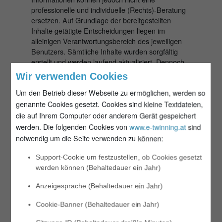
professionelle und individuelle (Rechts)-Beratung
ersetzen. Auf Grundlage der bereitgestellten
Inhalte getätigte Entscheidungen liegen im
alleinigen Verantwortungsbereich des jeweiligen
Benutzers. Sämtliche Inhalte wurden sorgfältig
erstellt und werden laufend aktualisiert. Dennoch
kann nicht ausgeschlossen werden, dass
Wir verwenden Cookies
Informationen unvollständig, nicht aktualisiert oder
Um den Betrieb dieser Webseite zu ermöglichen, werden so
fehlerhaft sind. Eine Haftung für daraus allenfalls
entstandene Schäden kann nicht übernommen
genannte Cookies gesetzt. Cookies sind kleine Textdateien,
werden. Wenn Fehler oder Irrtümer bekannt
die auf Ihrem Computer oder anderem Gerät gespeichert
werden, werden diese so rasch wie möglich
werden.
Die folgenden Cookies von
www.e-twinning.at
sind
korrigiert. Die Bestimmungen des
notwendig um die Seite verwenden zu können:
Konsumentenschutzgesetzes bleiben dabei
unberührt.
Support-Cookie um festzustellen, ob Cookies gesetzt
Die bereitgestellten Inhalte können jederzeit ohne
werden können (Behaltedauer ein Jahr)
Ankündigung geändert oder ergänzt werden.
Externe Inhalte, auf die mittels Hyperlink
Anzeigesprache (Behaltedauer ein Jahr)
verwiesen wird, liegen nicht im Einfluss- und
Cookie-Banner (Behaltedauer ein Jahr)
Verantwortungsbereich der E-Control .